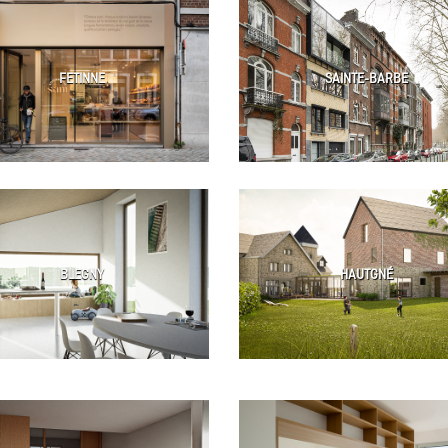
FETINNE
SAINTE-BARBE
BLEGNY
HAUTGNÉ