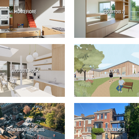
MONTEFIORE
COURTOIS 7
AUGUSTE HOCK
OLNE
FOND SAINT - SERVAIS
VIEUXTEMPS